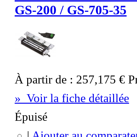
GS-200 / GS-705-35
À partir de :
257,175 €
P
» Voir la fiche détaillée
Épuisé
|
Ajouter au comparate