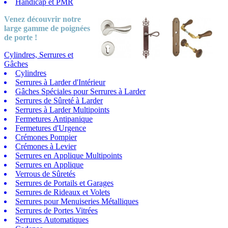
Handicap et PMR
Venez découvrir notre
large gamme
de poignées
de porte !
Cylindres, Serrures et
Gâches
Cylindres
Serrures à Larder d'Intérieur
Gâches Spéciales pour Serrures à Larder
Serrures de Sûreté à Larder
Serrures à Larder Multipoints
Fermetures Antipanique
Fermetures d'Urgence
Crémones Pompier
Crémones à Levier
Serrures en Applique Multipoints
Serrures en Applique
Verrous de Sûretés
Serrures de Portails et Garages
Serrures de Rideaux et Volets
Serrures pour Menuiseries Métalliques
Serrures de Portes Vitrées
Serrures Automatiques