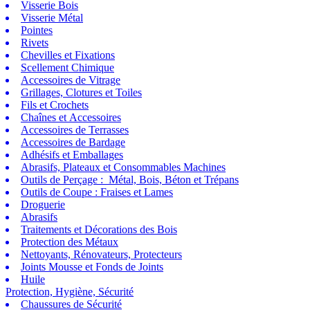
Visserie Bois
Visserie Métal
Pointes
Rivets
Chevilles et Fixations
Scellement Chimique
Accessoires de Vitrage
Grillages, Clotures et Toiles
Fils et Crochets
Chaînes et Accessoires
Accessoires de Terrasses
Accessoires de Bardage
Adhésifs et Emballages
Abrasifs, Plateaux et Consommables Machines
Outils de Perçage : Métal, Bois, Béton et Trépans
Outils de Coupe : Fraises et Lames
Droguerie
Abrasifs
Traitements et Décorations des Bois
Protection des Métaux
Nettoyants, Rénovateurs, Protecteurs
Joints Mousse et Fonds de Joints
Huile
Protection, Hygiène, Sécurité
Chaussures de Sécurité