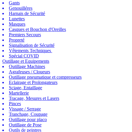
Gants
Genouilléres
Harnais de Sécurité
Lunettes
Masques
Casques et Bouchon d'Oreilles
Premiers Secours
Propreté
Signalisation de Sécurité
Vêtements Techniques
Spécial COVID
Outillage et Equipements
Outillage Machines
Agrafeuses / Cloueurs
Outillage pneumatique et compresseurs
Eclairage et Prolongateurs
Sciage, Entaillage
Martellerie
Traçage, Mesures et Lasers
Pinces
Vissage / Serrage
Tranchage, Coupage
Outillage pour placo
Outillage de Pose
Outils de peintres