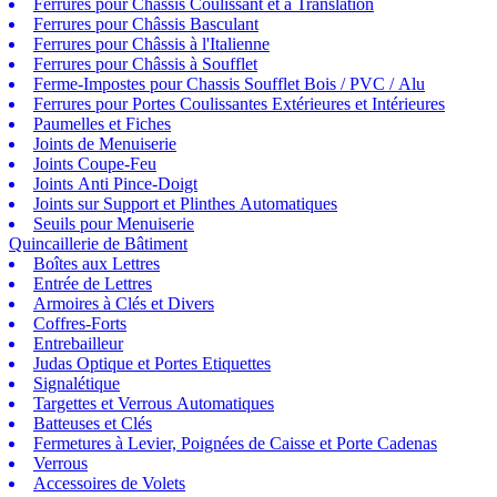
Ferrures pour Châssis Coulissant et à Translation
Ferrures pour Châssis Basculant
Ferrures pour Châssis à l'Italienne
Ferrures pour Châssis à Soufflet
Ferme-Impostes pour Chassis Soufflet Bois / PVC / Alu
Ferrures pour Portes Coulissantes Extérieures et Intérieures
Paumelles et Fiches
Joints de Menuiserie
Joints Coupe-Feu
Joints Anti Pince-Doigt
Joints sur Support et Plinthes Automatiques
Seuils pour Menuiserie
Quincaillerie de Bâtiment
Boîtes aux Lettres
Entrée de Lettres
Armoires à Clés et Divers
Coffres-Forts
Entrebailleur
Judas Optique et Portes Etiquettes
Signalétique
Targettes et Verrous Automatiques
Batteuses et Clés
Fermetures à Levier, Poignées de Caisse et Porte Cadenas
Verrous
Accessoires de Volets