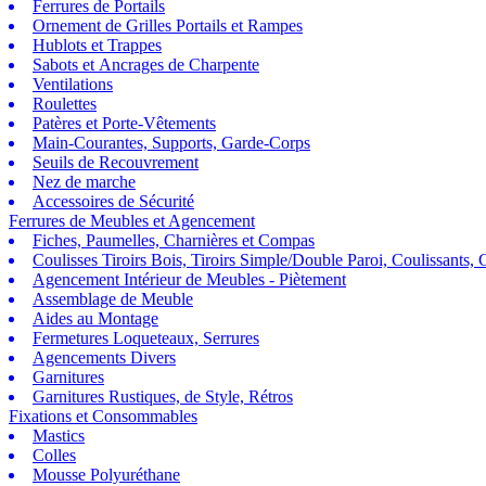
Ferrures de Portails
Ornement de Grilles Portails et Rampes
Hublots et Trappes
Sabots et Ancrages de Charpente
Ventilations
Roulettes
Patères et Porte-Vêtements
Main-Courantes, Supports, Garde-Corps
Seuils de Recouvrement
Nez de marche
Accessoires de Sécurité
Ferrures de Meubles et Agencement
Fiches, Paumelles, Charnières et Compas
Coulisses Tiroirs Bois, Tiroirs Simple/Double Paroi, Coulissants, G
Agencement Intérieur de Meubles - Piètement
Assemblage de Meuble
Aides au Montage
Fermetures Loqueteaux, Serrures
Agencements Divers
Garnitures
Garnitures Rustiques, de Style, Rétros
Fixations et Consommables
Mastics
Colles
Mousse Polyuréthane