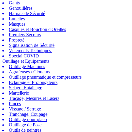
Gants
Genouilléres
Harnais de Sécurité
Lunettes
Masques
Casques et Bouchon d'Oreilles
Premiers Secours
Propreté
Signalisation de Sécurité
Vêtements Techniques
Spécial COVID
Outillage et Equipements
Outillage Machines
Agrafeuses / Cloueurs
Outillage pneumatique et compresseurs
Eclairage et Prolongateurs
Sciage, Entaillage
Martellerie
Traçage, Mesures et Lasers
Pinces
Vissage / Serrage
Tranchage, Coupage
Outillage pour placo
Outillage de Pose
Outils de peintres