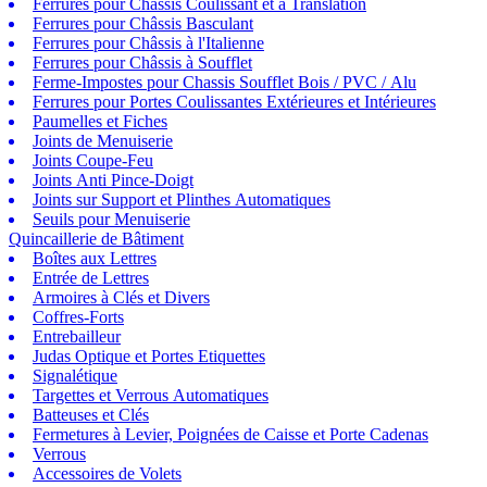
Ferrures pour Châssis Coulissant et à Translation
Ferrures pour Châssis Basculant
Ferrures pour Châssis à l'Italienne
Ferrures pour Châssis à Soufflet
Ferme-Impostes pour Chassis Soufflet Bois / PVC / Alu
Ferrures pour Portes Coulissantes Extérieures et Intérieures
Paumelles et Fiches
Joints de Menuiserie
Joints Coupe-Feu
Joints Anti Pince-Doigt
Joints sur Support et Plinthes Automatiques
Seuils pour Menuiserie
Quincaillerie de Bâtiment
Boîtes aux Lettres
Entrée de Lettres
Armoires à Clés et Divers
Coffres-Forts
Entrebailleur
Judas Optique et Portes Etiquettes
Signalétique
Targettes et Verrous Automatiques
Batteuses et Clés
Fermetures à Levier, Poignées de Caisse et Porte Cadenas
Verrous
Accessoires de Volets