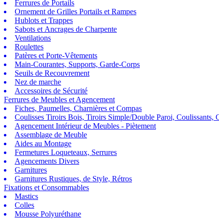
Ferrures de Portails
Ornement de Grilles Portails et Rampes
Hublots et Trappes
Sabots et Ancrages de Charpente
Ventilations
Roulettes
Patères et Porte-Vêtements
Main-Courantes, Supports, Garde-Corps
Seuils de Recouvrement
Nez de marche
Accessoires de Sécurité
Ferrures de Meubles et Agencement
Fiches, Paumelles, Charnières et Compas
Coulisses Tiroirs Bois, Tiroirs Simple/Double Paroi, Coulissants, G
Agencement Intérieur de Meubles - Piètement
Assemblage de Meuble
Aides au Montage
Fermetures Loqueteaux, Serrures
Agencements Divers
Garnitures
Garnitures Rustiques, de Style, Rétros
Fixations et Consommables
Mastics
Colles
Mousse Polyuréthane