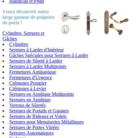
Handicap et PMR
Venez découvrir notre
large gamme
de poignées
de porte !
Cylindres, Serrures et
Gâches
Cylindres
Serrures à Larder d'Intérieur
Gâches Spéciales pour Serrures à Larder
Serrures de Sûreté à Larder
Serrures à Larder Multipoints
Fermetures Antipanique
Fermetures d'Urgence
Crémones Pompier
Crémones à Levier
Serrures en Applique Multipoints
Serrures en Applique
Verrous de Sûretés
Serrures de Portails et Garages
Serrures de Rideaux et Volets
Serrures pour Menuiseries Métalliques
Serrures de Portes Vitrées
Serrures Automatiques