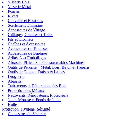
Visserie Bois
Visserie Métal
Pointes
Rivets
Chevilles et Fixations
Scellement Chimique
Accessoires de Vitrage
Grillages, Clotures et Toiles
Fils et Crochets
Chaînes et Accessoires
Accessoires de Terrasses
Accessoires de Bardage
Adhésifs et Emballages
Abrasifs, Plateaux et Consommables Machines
Outils de Perçage : Métal, Bois, Béton et Trépans
Outils de Coupe : Fraises et Lames
Droguerie
Abrasifs
Traitements et Décorations des Bois
Protection des Métaux
Nettoyants, Rénovateurs, Protecteurs
Joints Mousse et Fonds de Joints
Huile
Protection, Hygiène, Sécurité
Chaussures de Sécurité