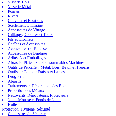
Visserie Bois
Visserie Métal
Pointes
Rivets
Chevilles et Fixations
Scellement Chimique
Accessoires de Vitrage
Grillages, Clotures et Toiles
Fils et Crochets
Chaînes et Accessoires
Accessoires de Terrasses
Accessoires de Bardage
Adhésifs et Emballages
Abrasifs, Plateaux et Consommables Machines
Outils de Perçage : Métal, Bois, Béton et Trépans
Outils de Coupe : Fraises et Lames
Droguerie
Abrasifs
Traitements et Décorations des Bois
Protection des Métaux
Nettoyants, Rénovateurs, Protecteurs
Joints Mousse et Fonds de Joints
Huile
Protection, Hygiène, Sécurité
Chaussures de Sécurité