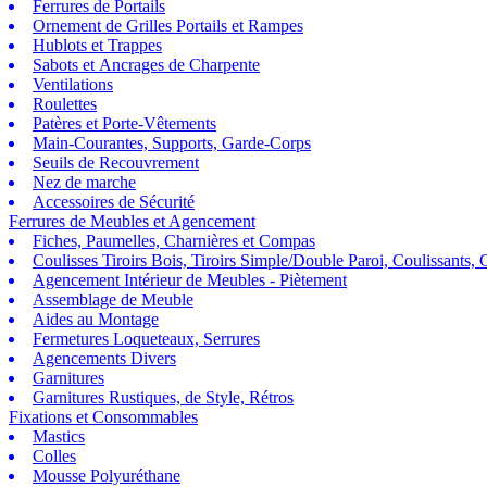
Ferrures de Portails
Ornement de Grilles Portails et Rampes
Hublots et Trappes
Sabots et Ancrages de Charpente
Ventilations
Roulettes
Patères et Porte-Vêtements
Main-Courantes, Supports, Garde-Corps
Seuils de Recouvrement
Nez de marche
Accessoires de Sécurité
Ferrures de Meubles et Agencement
Fiches, Paumelles, Charnières et Compas
Coulisses Tiroirs Bois, Tiroirs Simple/Double Paroi, Coulissants, G
Agencement Intérieur de Meubles - Piètement
Assemblage de Meuble
Aides au Montage
Fermetures Loqueteaux, Serrures
Agencements Divers
Garnitures
Garnitures Rustiques, de Style, Rétros
Fixations et Consommables
Mastics
Colles
Mousse Polyuréthane