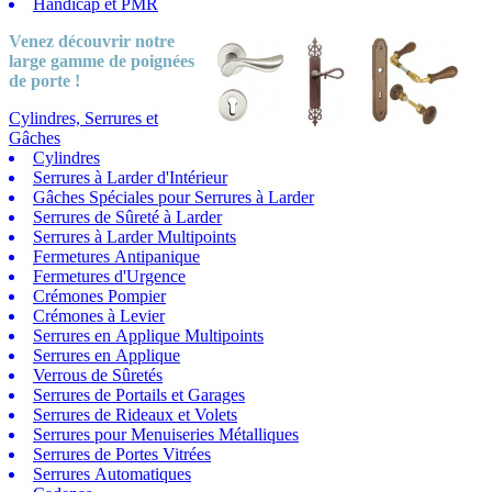
Handicap et PMR
Venez découvrir notre
large gamme
de poignées
de porte !
Cylindres, Serrures et
Gâches
Cylindres
Serrures à Larder d'Intérieur
Gâches Spéciales pour Serrures à Larder
Serrures de Sûreté à Larder
Serrures à Larder Multipoints
Fermetures Antipanique
Fermetures d'Urgence
Crémones Pompier
Crémones à Levier
Serrures en Applique Multipoints
Serrures en Applique
Verrous de Sûretés
Serrures de Portails et Garages
Serrures de Rideaux et Volets
Serrures pour Menuiseries Métalliques
Serrures de Portes Vitrées
Serrures Automatiques