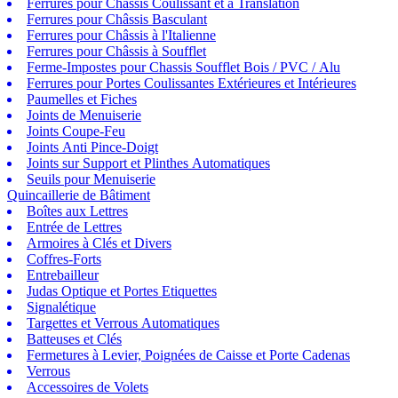
Ferrures pour Châssis Coulissant et à Translation
Ferrures pour Châssis Basculant
Ferrures pour Châssis à l'Italienne
Ferrures pour Châssis à Soufflet
Ferme-Impostes pour Chassis Soufflet Bois / PVC / Alu
Ferrures pour Portes Coulissantes Extérieures et Intérieures
Paumelles et Fiches
Joints de Menuiserie
Joints Coupe-Feu
Joints Anti Pince-Doigt
Joints sur Support et Plinthes Automatiques
Seuils pour Menuiserie
Quincaillerie de Bâtiment
Boîtes aux Lettres
Entrée de Lettres
Armoires à Clés et Divers
Coffres-Forts
Entrebailleur
Judas Optique et Portes Etiquettes
Signalétique
Targettes et Verrous Automatiques
Batteuses et Clés
Fermetures à Levier, Poignées de Caisse et Porte Cadenas
Verrous
Accessoires de Volets