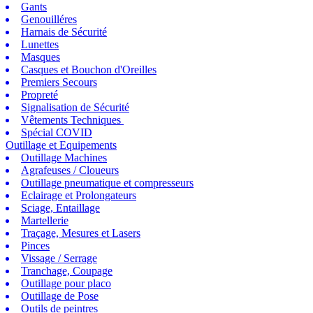
Gants
Genouilléres
Harnais de Sécurité
Lunettes
Masques
Casques et Bouchon d'Oreilles
Premiers Secours
Propreté
Signalisation de Sécurité
Vêtements Techniques
Spécial COVID
Outillage et Equipements
Outillage Machines
Agrafeuses / Cloueurs
Outillage pneumatique et compresseurs
Eclairage et Prolongateurs
Sciage, Entaillage
Martellerie
Traçage, Mesures et Lasers
Pinces
Vissage / Serrage
Tranchage, Coupage
Outillage pour placo
Outillage de Pose
Outils de peintres