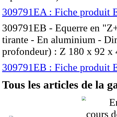
309791EA : Fiche produi
309791EB - Equerre en "Z+L
tirante - En aluminium - D
profondeur) : Z 180 x 92 
309791EB : Fiche produi
Tous les articles de la