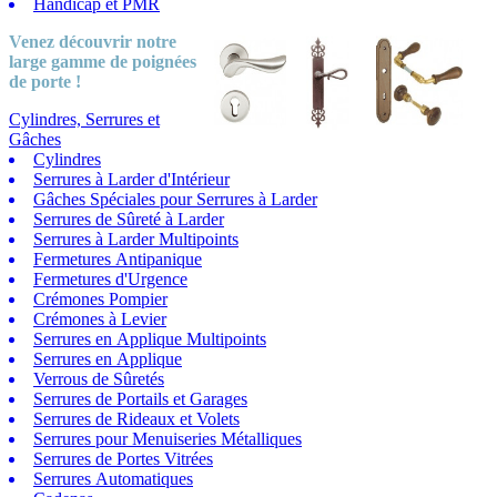
Handicap et PMR
Venez découvrir notre
large gamme
de poignées
de porte !
Cylindres, Serrures et
Gâches
Cylindres
Serrures à Larder d'Intérieur
Gâches Spéciales pour Serrures à Larder
Serrures de Sûreté à Larder
Serrures à Larder Multipoints
Fermetures Antipanique
Fermetures d'Urgence
Crémones Pompier
Crémones à Levier
Serrures en Applique Multipoints
Serrures en Applique
Verrous de Sûretés
Serrures de Portails et Garages
Serrures de Rideaux et Volets
Serrures pour Menuiseries Métalliques
Serrures de Portes Vitrées
Serrures Automatiques