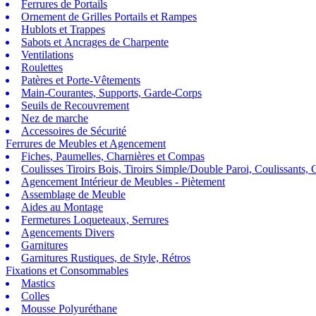
Ferrures de Portails
Ornement de Grilles Portails et Rampes
Hublots et Trappes
Sabots et Ancrages de Charpente
Ventilations
Roulettes
Patères et Porte-Vêtements
Main-Courantes, Supports, Garde-Corps
Seuils de Recouvrement
Nez de marche
Accessoires de Sécurité
Ferrures de Meubles et Agencement
Fiches, Paumelles, Charnières et Compas
Coulisses Tiroirs Bois, Tiroirs Simple/Double Paroi, Coulissants, G
Agencement Intérieur de Meubles - Piètement
Assemblage de Meuble
Aides au Montage
Fermetures Loqueteaux, Serrures
Agencements Divers
Garnitures
Garnitures Rustiques, de Style, Rétros
Fixations et Consommables
Mastics
Colles
Mousse Polyuréthane