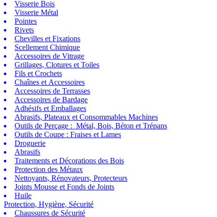
Visserie Bois
Visserie Métal
Pointes
Rivets
Chevilles et Fixations
Scellement Chimique
Accessoires de Vitrage
Grillages, Clotures et Toiles
Fils et Crochets
Chaînes et Accessoires
Accessoires de Terrasses
Accessoires de Bardage
Adhésifs et Emballages
Abrasifs, Plateaux et Consommables Machines
Outils de Perçage : Métal, Bois, Béton et Trépans
Outils de Coupe : Fraises et Lames
Droguerie
Abrasifs
Traitements et Décorations des Bois
Protection des Métaux
Nettoyants, Rénovateurs, Protecteurs
Joints Mousse et Fonds de Joints
Huile
Protection, Hygiène, Sécurité
Chaussures de Sécurité