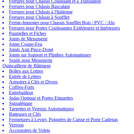
Ferrures pour Châssis Coulissant et à Translation
Ferrures pour Châssis Basculant
Ferrures pour Châssis à l'Italienne
Ferrures pour Châssis à Soufflet
Ferme-Impostes pour Chassis Soufflet Bois / PVC / Alu
Ferrures pour Portes Coulissantes Extérieures et Intérieures
Paumelles et Fiches
Joints de Menuiserie
Joints Coupe-Feu
Joints Anti Pince-Doigt
Joints sur Support et Plinthes Automatiques
Seuils pour Menuiserie
Quincaillerie de Bâtiment
Boîtes aux Lettres
Entrée de Lettres
Armoires à Clés et Divers
Coffres-Forts
Entrebailleur
Judas Optique et Portes Etiquettes
Signalétique
Targettes et Verrous Automatiques
Batteuses et Clés
Fermetures à Levier, Poignées de Caisse et Porte Cadenas
Verrous
Accessoires de Volets