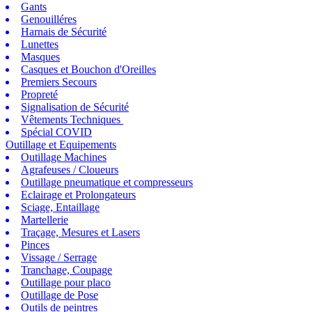
Gants
Genouilléres
Harnais de Sécurité
Lunettes
Masques
Casques et Bouchon d'Oreilles
Premiers Secours
Propreté
Signalisation de Sécurité
Vêtements Techniques
Spécial COVID
Outillage et Equipements
Outillage Machines
Agrafeuses / Cloueurs
Outillage pneumatique et compresseurs
Eclairage et Prolongateurs
Sciage, Entaillage
Martellerie
Traçage, Mesures et Lasers
Pinces
Vissage / Serrage
Tranchage, Coupage
Outillage pour placo
Outillage de Pose
Outils de peintres