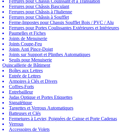
Ferrures pour Châssis Coulissant et à Translation
Ferrures pour Châssis Basculant
Ferrures pour Châssis à l'Italienne
Ferrures pour Châssis à Soufflet
Ferme-Impostes pour Chassis Soufflet Bois / PVC / Alu
Ferrures pour Portes Coulissantes Extérieures et Intérieures
Paumelles et Fiches
Joints de Menuiserie
Joints Coupe-Feu
Joints Anti Pince-Doigt
Joints sur Support et Plinthes Automatiques
Seuils pour Menuiserie
Quincaillerie de Bâtiment
Boîtes aux Lettres
Entrée de Lettres
Armoires à Clés et Divers
Coffres-Forts
Entrebailleur
Judas Optique et Portes Etiquettes
Signalétique
Targettes et Verrous Automatiques
Batteuses et Clés
Fermetures à Levier, Poignées de Caisse et Porte Cadenas
Verrous
Accessoires de Volets