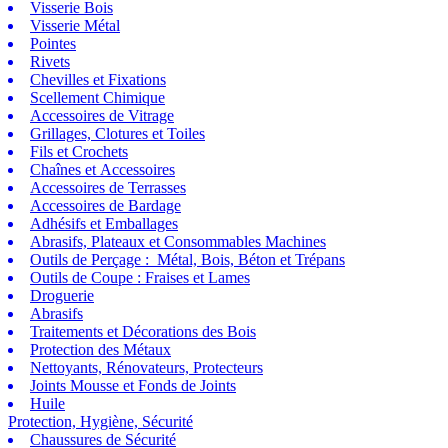
Visserie Bois
Visserie Métal
Pointes
Rivets
Chevilles et Fixations
Scellement Chimique
Accessoires de Vitrage
Grillages, Clotures et Toiles
Fils et Crochets
Chaînes et Accessoires
Accessoires de Terrasses
Accessoires de Bardage
Adhésifs et Emballages
Abrasifs, Plateaux et Consommables Machines
Outils de Perçage : Métal, Bois, Béton et Trépans
Outils de Coupe : Fraises et Lames
Droguerie
Abrasifs
Traitements et Décorations des Bois
Protection des Métaux
Nettoyants, Rénovateurs, Protecteurs
Joints Mousse et Fonds de Joints
Huile
Protection, Hygiène, Sécurité
Chaussures de Sécurité