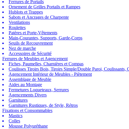
Ferrures de Portails
Ornement de Grilles Portails et Rampes
Hublots et Trappes
Sabots et Ancrages de Charpente
Ventilations
Roulettes
Patères et Porte-Vêtements
Main-Courantes, Supports, Garde-Corps
Seuils de Recouvrement
Nez de marche
Accessoires de Sécurité
Ferrures de Meubles et Agencement
Fiches, Paumelles, Charnières et Compas
Coulisses Tiroirs Bois, Tiroirs Simple/Double Paroi, Coulissants, G
Agencement Intérieur de Meubles - Piètement
Assemblage de Meuble
Aides au Montage
Fermetures Loqueteaux, Serrures
Agencements Divers
Garnitures
Garnitures Rustiques, de Style, Rétros
Fixations et Consommables
Mastics
Colles
Mousse Polyuréthane