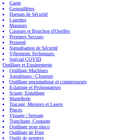
Gants
Genouilléres
Harnais de Sécurité
Lunettes
Masques
Casques et Bouchon d'Oreilles
Premiers Secours
Propreté
Signalisation de Sécurité
Vêtements Techniques
Spécial COVID
Outillage et Equipements
Outillage Machines
Agrafeuses / Cloueurs
Outillage pneumatique et compresseurs
Eclairage et Prolongateurs
Sciage, Entaillage
Martellerie
Traçage, Mesures et Lasers
Pinces
Vissage / Serrage
Tranchage, Coupage
Outillage pour placo
Outillage de Pose
Outils de peintres