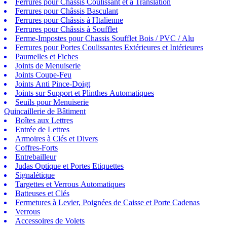
Ferrures pour Châssis Coulissant et à Translation
Ferrures pour Châssis Basculant
Ferrures pour Châssis à l'Italienne
Ferrures pour Châssis à Soufflet
Ferme-Impostes pour Chassis Soufflet Bois / PVC / Alu
Ferrures pour Portes Coulissantes Extérieures et Intérieures
Paumelles et Fiches
Joints de Menuiserie
Joints Coupe-Feu
Joints Anti Pince-Doigt
Joints sur Support et Plinthes Automatiques
Seuils pour Menuiserie
Quincaillerie de Bâtiment
Boîtes aux Lettres
Entrée de Lettres
Armoires à Clés et Divers
Coffres-Forts
Entrebailleur
Judas Optique et Portes Etiquettes
Signalétique
Targettes et Verrous Automatiques
Batteuses et Clés
Fermetures à Levier, Poignées de Caisse et Porte Cadenas
Verrous
Accessoires de Volets