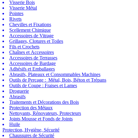
Visserie Bois
Visserie Métal
Pointes
Rivets
Chevilles et Fixations
Scellement Chimique
Accessoires de Vitrage
Grillages, Clotures et Toiles
Fils et Crochets
Chaînes et Accessoires
Accessoires de Terrasses
Accessoires de Bardage
Adhésifs et Emballages
Abrasifs, Plateaux et Consommables Machines
Outils de Perçage : Métal, Bois, Béton et Trépans
Outils de Coupe : Fraises et Lames
Droguerie
Abrasifs
Traitements et Décorations des Bois
Protection des Métaux
Nettoyants, Rénovateurs, Protecteurs
Joints Mousse et Fonds de Joints
Huile
Protection, Hygiène, Sécurité
Chaussures de Sécurité