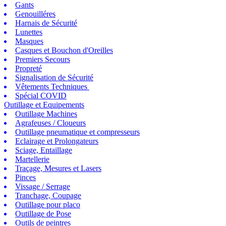
Gants
Genouilléres
Harnais de Sécurité
Lunettes
Masques
Casques et Bouchon d'Oreilles
Premiers Secours
Propreté
Signalisation de Sécurité
Vêtements Techniques
Spécial COVID
Outillage et Equipements
Outillage Machines
Agrafeuses / Cloueurs
Outillage pneumatique et compresseurs
Eclairage et Prolongateurs
Sciage, Entaillage
Martellerie
Traçage, Mesures et Lasers
Pinces
Vissage / Serrage
Tranchage, Coupage
Outillage pour placo
Outillage de Pose
Outils de peintres