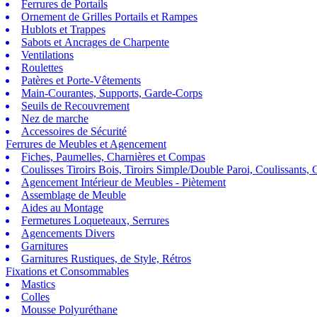
Ferrures de Portails
Ornement de Grilles Portails et Rampes
Hublots et Trappes
Sabots et Ancrages de Charpente
Ventilations
Roulettes
Patères et Porte-Vêtements
Main-Courantes, Supports, Garde-Corps
Seuils de Recouvrement
Nez de marche
Accessoires de Sécurité
Ferrures de Meubles et Agencement
Fiches, Paumelles, Charnières et Compas
Coulisses Tiroirs Bois, Tiroirs Simple/Double Paroi, Coulissants, G
Agencement Intérieur de Meubles - Piètement
Assemblage de Meuble
Aides au Montage
Fermetures Loqueteaux, Serrures
Agencements Divers
Garnitures
Garnitures Rustiques, de Style, Rétros
Fixations et Consommables
Mastics
Colles
Mousse Polyuréthane