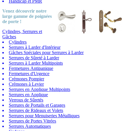
Handicap et PMR
Venez découvrir notre
large gamme
de poignées
de porte !
Cylindres, Serrures et
Gâches
Cylindres
Serrures à Larder d'Intérieur
Gâches Spéciales pour Serrures à Larder
Serrures de Sûreté à Larder
Serrures à Larder Multipoints
Fermetures Antipanique
Fermetures d'Urgence
Crémones Pompier
Crémones à Levier
Serrures en Applique Multipoints
Serrures en Applique
Verrous de Sûretés
Serrures de Portails et Garages
Serrures de Rideaux et Volets
Serrures pour Menuiseries Métalliques
Serrures de Portes Vitrées
Serrures Automatiques