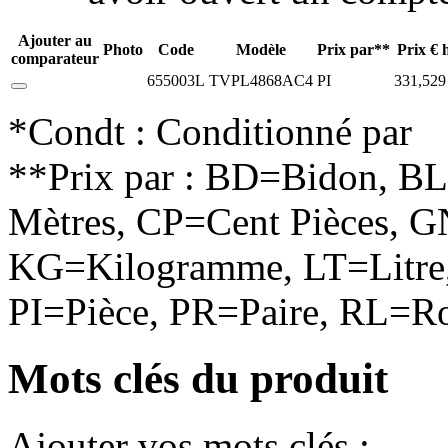
Ajouter au
Photo
Code
Modèle
Prix par**
Prix € 
comparateur
655003L
TVPL4868AC4
PI
331,529
*Condt : Conditionné par
**Prix par : BD=Bidon, B
Mètres, CP=Cent Pièces, G
KG=Kilogramme, LT=Litre,
PI=Pièce, PR=Paire, RL=Ro
Mots clés du produit
Ajouter vos mots clés :