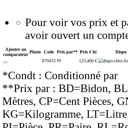
Pour voir vos prix et
avoir ouvert un compte
Ajouter au
Photo
Code
Prix par**
Prix € ht
Dispo
comparateur
870435
PI
125,460 €
*Condt : Conditionné par
**Prix par : BD=Bidon, B
Mètres, CP=Cent Pièces, G
KG=Kilogramme, LT=Litre,
PI=Pièce, PR=Paire, RL=Ro