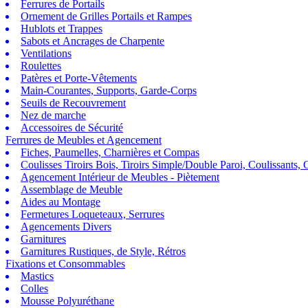
Ferrures de Portails
Ornement de Grilles Portails et Rampes
Hublots et Trappes
Sabots et Ancrages de Charpente
Ventilations
Roulettes
Patères et Porte-Vêtements
Main-Courantes, Supports, Garde-Corps
Seuils de Recouvrement
Nez de marche
Accessoires de Sécurité
Ferrures de Meubles et Agencement
Fiches, Paumelles, Charnières et Compas
Coulisses Tiroirs Bois, Tiroirs Simple/Double Paroi, Coulissants, G
Agencement Intérieur de Meubles - Piètement
Assemblage de Meuble
Aides au Montage
Fermetures Loqueteaux, Serrures
Agencements Divers
Garnitures
Garnitures Rustiques, de Style, Rétros
Fixations et Consommables
Mastics
Colles
Mousse Polyuréthane