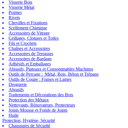
Visserie Bois
Visserie Métal
Pointes
Rivets
Chevilles et Fixations
Scellement Chimique
Accessoires de Vitrage
Grillages, Clotures et Toiles
Fils et Crochets
Chaînes et Accessoires
Accessoires de Terrasses
Accessoires de Bardage
Adhésifs et Emballages
Abrasifs, Plateaux et Consommables Machines
Outils de Perçage : Métal, Bois, Béton et Trépans
Outils de Coupe : Fraises et Lames
Droguerie
Abrasifs
Traitements et Décorations des Bois
Protection des Métaux
Nettoyants, Rénovateurs, Protecteurs
Joints Mousse et Fonds de Joints
Huile
Protection, Hygiène, Sécurité
Chaussures de Sécurité