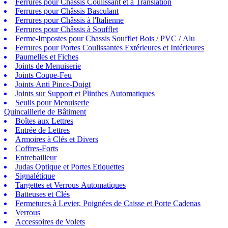
Ferrures pour Châssis Coulissant et à Translation
Ferrures pour Châssis Basculant
Ferrures pour Châssis à l'Italienne
Ferrures pour Châssis à Soufflet
Ferme-Impostes pour Chassis Soufflet Bois / PVC / Alu
Ferrures pour Portes Coulissantes Extérieures et Intérieures
Paumelles et Fiches
Joints de Menuiserie
Joints Coupe-Feu
Joints Anti Pince-Doigt
Joints sur Support et Plinthes Automatiques
Seuils pour Menuiserie
Quincaillerie de Bâtiment
Boîtes aux Lettres
Entrée de Lettres
Armoires à Clés et Divers
Coffres-Forts
Entrebailleur
Judas Optique et Portes Etiquettes
Signalétique
Targettes et Verrous Automatiques
Batteuses et Clés
Fermetures à Levier, Poignées de Caisse et Porte Cadenas
Verrous
Accessoires de Volets