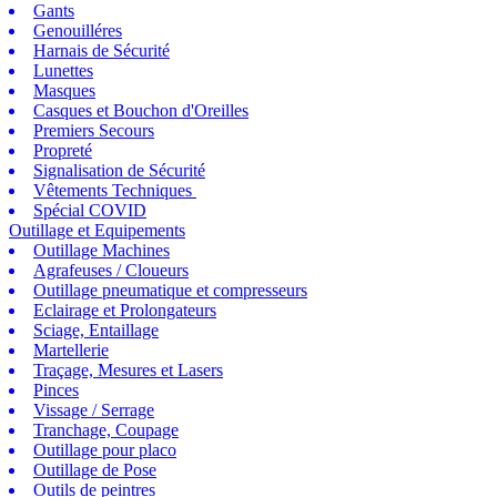
Gants
Genouilléres
Harnais de Sécurité
Lunettes
Masques
Casques et Bouchon d'Oreilles
Premiers Secours
Propreté
Signalisation de Sécurité
Vêtements Techniques
Spécial COVID
Outillage et Equipements
Outillage Machines
Agrafeuses / Cloueurs
Outillage pneumatique et compresseurs
Eclairage et Prolongateurs
Sciage, Entaillage
Martellerie
Traçage, Mesures et Lasers
Pinces
Vissage / Serrage
Tranchage, Coupage
Outillage pour placo
Outillage de Pose
Outils de peintres