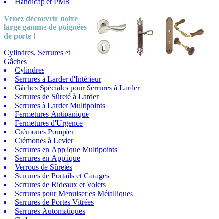
Handicap et PMR
Venez découvrir notre
large gamme
de poignées
de porte !
Cylindres, Serrures et
Gâches
Cylindres
Serrures à Larder d'Intérieur
Gâches Spéciales pour Serrures à Larder
Serrures de Sûreté à Larder
Serrures à Larder Multipoints
Fermetures Antipanique
Fermetures d'Urgence
Crémones Pompier
Crémones à Levier
Serrures en Applique Multipoints
Serrures en Applique
Verrous de Sûretés
Serrures de Portails et Garages
Serrures de Rideaux et Volets
Serrures pour Menuiseries Métalliques
Serrures de Portes Vitrées
Serrures Automatiques