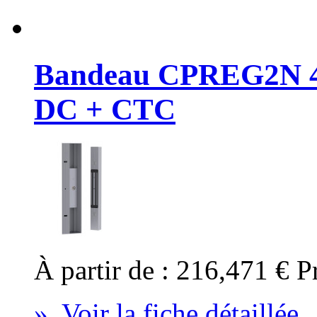
Bandeau CPREG2N 4
DC + CTC
À partir de :
216,471 €
P
» Voir la fiche détaillée