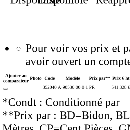
Pour voir vos prix et
avoir ouvert un compte
Ajouter au
Photo
Code
Modèle
Prix par**
Prix € ht
comparateur
352040
A-90536-00-0-1
PR
541,328 €
*Condt : Conditionné par
**Prix par : BD=Bidon, B
Mètres, CP=Cent Pièces, G