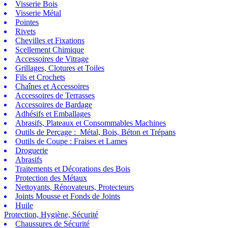
Visserie Bois
Visserie Métal
Pointes
Rivets
Chevilles et Fixations
Scellement Chimique
Accessoires de Vitrage
Grillages, Clotures et Toiles
Fils et Crochets
Chaînes et Accessoires
Accessoires de Terrasses
Accessoires de Bardage
Adhésifs et Emballages
Abrasifs, Plateaux et Consommables Machines
Outils de Perçage : Métal, Bois, Béton et Trépans
Outils de Coupe : Fraises et Lames
Droguerie
Abrasifs
Traitements et Décorations des Bois
Protection des Métaux
Nettoyants, Rénovateurs, Protecteurs
Joints Mousse et Fonds de Joints
Huile
Protection, Hygiène, Sécurité
Chaussures de Sécurité