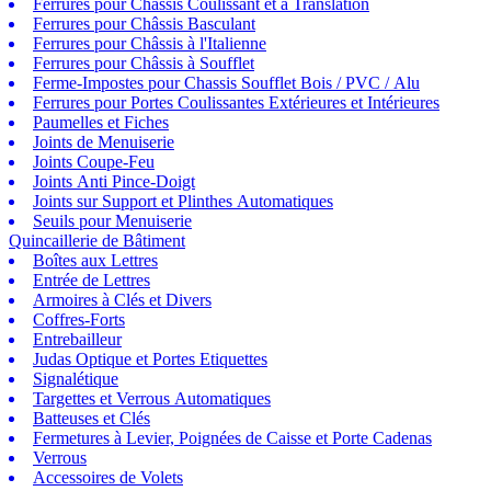
Ferrures pour Châssis Coulissant et à Translation
Ferrures pour Châssis Basculant
Ferrures pour Châssis à l'Italienne
Ferrures pour Châssis à Soufflet
Ferme-Impostes pour Chassis Soufflet Bois / PVC / Alu
Ferrures pour Portes Coulissantes Extérieures et Intérieures
Paumelles et Fiches
Joints de Menuiserie
Joints Coupe-Feu
Joints Anti Pince-Doigt
Joints sur Support et Plinthes Automatiques
Seuils pour Menuiserie
Quincaillerie de Bâtiment
Boîtes aux Lettres
Entrée de Lettres
Armoires à Clés et Divers
Coffres-Forts
Entrebailleur
Judas Optique et Portes Etiquettes
Signalétique
Targettes et Verrous Automatiques
Batteuses et Clés
Fermetures à Levier, Poignées de Caisse et Porte Cadenas
Verrous
Accessoires de Volets