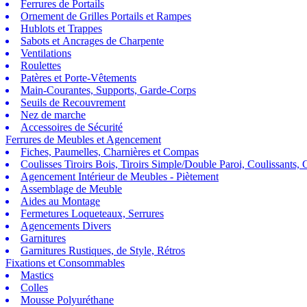
Ferrures de Portails
Ornement de Grilles Portails et Rampes
Hublots et Trappes
Sabots et Ancrages de Charpente
Ventilations
Roulettes
Patères et Porte-Vêtements
Main-Courantes, Supports, Garde-Corps
Seuils de Recouvrement
Nez de marche
Accessoires de Sécurité
Ferrures de Meubles et Agencement
Fiches, Paumelles, Charnières et Compas
Coulisses Tiroirs Bois, Tiroirs Simple/Double Paroi, Coulissants, G
Agencement Intérieur de Meubles - Piètement
Assemblage de Meuble
Aides au Montage
Fermetures Loqueteaux, Serrures
Agencements Divers
Garnitures
Garnitures Rustiques, de Style, Rétros
Fixations et Consommables
Mastics
Colles
Mousse Polyuréthane