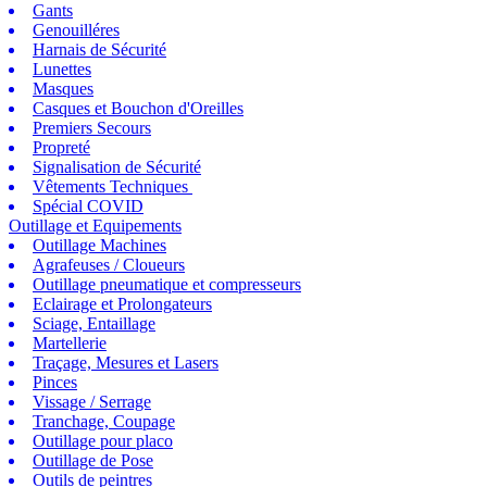
Gants
Genouilléres
Harnais de Sécurité
Lunettes
Masques
Casques et Bouchon d'Oreilles
Premiers Secours
Propreté
Signalisation de Sécurité
Vêtements Techniques
Spécial COVID
Outillage et Equipements
Outillage Machines
Agrafeuses / Cloueurs
Outillage pneumatique et compresseurs
Eclairage et Prolongateurs
Sciage, Entaillage
Martellerie
Traçage, Mesures et Lasers
Pinces
Vissage / Serrage
Tranchage, Coupage
Outillage pour placo
Outillage de Pose
Outils de peintres