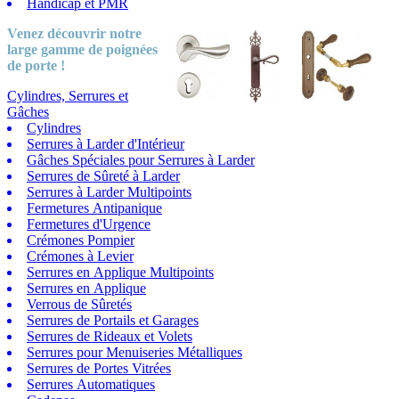
Handicap et PMR
Venez découvrir notre
large gamme
de poignées
de porte !
Cylindres, Serrures et
Gâches
Cylindres
Serrures à Larder d'Intérieur
Gâches Spéciales pour Serrures à Larder
Serrures de Sûreté à Larder
Serrures à Larder Multipoints
Fermetures Antipanique
Fermetures d'Urgence
Crémones Pompier
Crémones à Levier
Serrures en Applique Multipoints
Serrures en Applique
Verrous de Sûretés
Serrures de Portails et Garages
Serrures de Rideaux et Volets
Serrures pour Menuiseries Métalliques
Serrures de Portes Vitrées
Serrures Automatiques