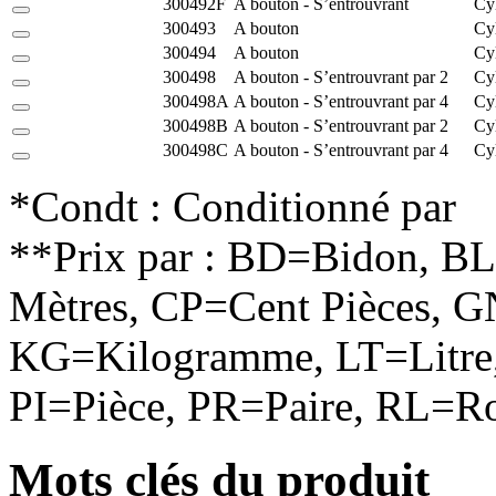
300492F
A bouton - S’entrouvrant
Cy
300493
A bouton
Cy
300494
A bouton
Cy
300498
A bouton - S’entrouvrant par 2
Cy
300498A
A bouton - S’entrouvrant par 4
Cy
300498B
A bouton - S’entrouvrant par 2
Cy
300498C
A bouton - S’entrouvrant par 4
Cy
*Condt : Conditionné par
**Prix par : BD=Bidon, B
Mètres, CP=Cent Pièces, G
KG=Kilogramme, LT=Litre,
PI=Pièce, PR=Paire, RL=Ro
Mots clés du produit