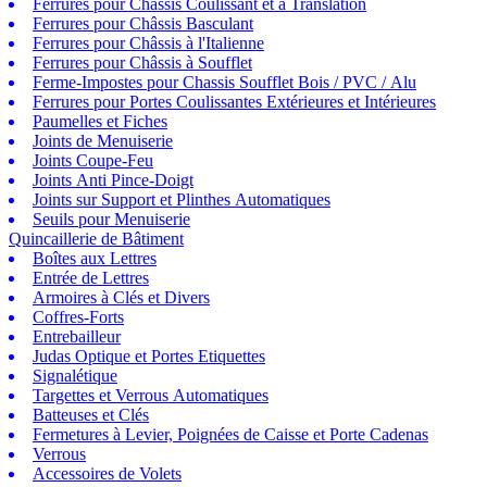
Ferrures pour Châssis Coulissant et à Translation
Ferrures pour Châssis Basculant
Ferrures pour Châssis à l'Italienne
Ferrures pour Châssis à Soufflet
Ferme-Impostes pour Chassis Soufflet Bois / PVC / Alu
Ferrures pour Portes Coulissantes Extérieures et Intérieures
Paumelles et Fiches
Joints de Menuiserie
Joints Coupe-Feu
Joints Anti Pince-Doigt
Joints sur Support et Plinthes Automatiques
Seuils pour Menuiserie
Quincaillerie de Bâtiment
Boîtes aux Lettres
Entrée de Lettres
Armoires à Clés et Divers
Coffres-Forts
Entrebailleur
Judas Optique et Portes Etiquettes
Signalétique
Targettes et Verrous Automatiques
Batteuses et Clés
Fermetures à Levier, Poignées de Caisse et Porte Cadenas
Verrous
Accessoires de Volets