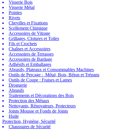
Visserie Bois
Visserie Métal
Pointes
Rivets
Chevilles et Fixations
Scellement Chimique
Accessoires de Vitrage
Grillages, Clotures et Toiles
Fils et Crochets
Chaînes et Accessoires
Accessoires de Terrasses
Accessoires de Bardage
Adhésifs et Emballages
Abrasifs, Plateaux et Consommables Machines
Outils de Perçage : Métal, Bois, Béton et Trépans
Outils de Coupe : Fraises et Lames
Droguerie
Abrasifs
Traitements et Décorations des Bois
Protection des Métaux
Nettoyants, Rénovateurs, Protecteurs
Joints Mousse et Fonds de Joints
Huile
Protection, Hygiène, Sécurité
Chaussures de Sécurité