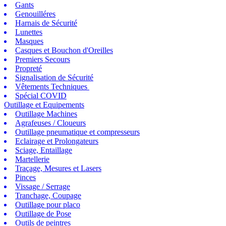
Gants
Genouilléres
Harnais de Sécurité
Lunettes
Masques
Casques et Bouchon d'Oreilles
Premiers Secours
Propreté
Signalisation de Sécurité
Vêtements Techniques
Spécial COVID
Outillage et Equipements
Outillage Machines
Agrafeuses / Cloueurs
Outillage pneumatique et compresseurs
Eclairage et Prolongateurs
Sciage, Entaillage
Martellerie
Traçage, Mesures et Lasers
Pinces
Vissage / Serrage
Tranchage, Coupage
Outillage pour placo
Outillage de Pose
Outils de peintres