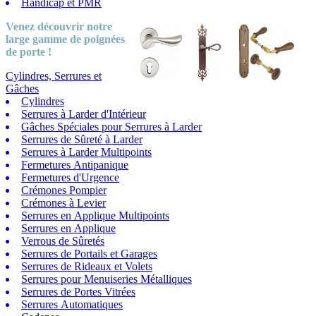
Handicap et PMR
Venez découvrir notre
large gamme
de poignées
de porte !
Cylindres, Serrures et
Gâches
Cylindres
Serrures à Larder d'Intérieur
Gâches Spéciales pour Serrures à Larder
Serrures de Sûreté à Larder
Serrures à Larder Multipoints
Fermetures Antipanique
Fermetures d'Urgence
Crémones Pompier
Crémones à Levier
Serrures en Applique Multipoints
Serrures en Applique
Verrous de Sûretés
Serrures de Portails et Garages
Serrures de Rideaux et Volets
Serrures pour Menuiseries Métalliques
Serrures de Portes Vitrées
Serrures Automatiques