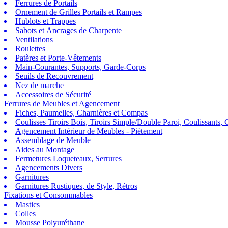
Ferrures de Portails
Ornement de Grilles Portails et Rampes
Hublots et Trappes
Sabots et Ancrages de Charpente
Ventilations
Roulettes
Patères et Porte-Vêtements
Main-Courantes, Supports, Garde-Corps
Seuils de Recouvrement
Nez de marche
Accessoires de Sécurité
Ferrures de Meubles et Agencement
Fiches, Paumelles, Charnières et Compas
Coulisses Tiroirs Bois, Tiroirs Simple/Double Paroi, Coulissants, G
Agencement Intérieur de Meubles - Piètement
Assemblage de Meuble
Aides au Montage
Fermetures Loqueteaux, Serrures
Agencements Divers
Garnitures
Garnitures Rustiques, de Style, Rétros
Fixations et Consommables
Mastics
Colles
Mousse Polyuréthane