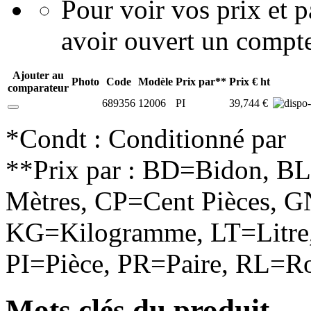
Pour voir vos prix et
avoir ouvert un compte
Ajouter au
Photo
Code
Modèle
Prix par**
Prix € ht
comparateur
689356
12006
PI
39,744 €
*Condt : Conditionné par
**Prix par : BD=Bidon, B
Mètres, CP=Cent Pièces, G
KG=Kilogramme, LT=Litre,
PI=Pièce, PR=Paire, RL=Ro
Mots clés du produit