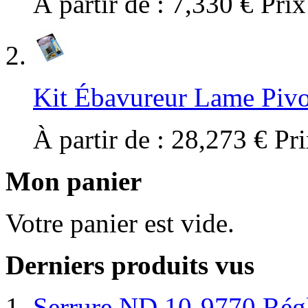
À partir de :
7,330 €
Prix
Kit Ébavureur Lame Piv
À partir de :
28,273 €
Pri
Mon panier
Votre panier est vide.
Derniers produits vus
Serrure ND 10-9770 Régl