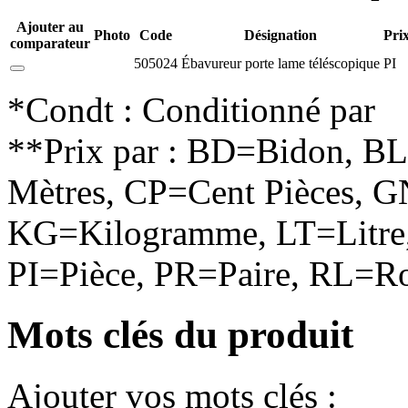
Ajouter au
Photo
Code
Désignation
Pri
comparateur
505024
Ébavureur porte lame téléscopique
PI
*Condt : Conditionné par
**Prix par : BD=Bidon, B
Mètres, CP=Cent Pièces, G
KG=Kilogramme, LT=Litre,
PI=Pièce, PR=Paire, RL=Ro
Mots clés du produit
Ajouter vos mots clés :