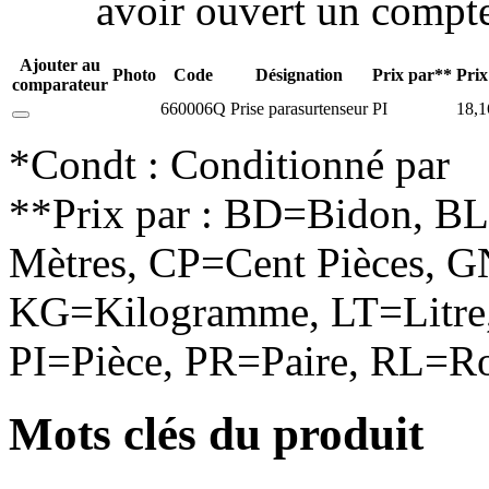
avoir ouvert un compte
Ajouter au
Photo
Code
Désignation
Prix par**
Prix
comparateur
660006Q
Prise parasurtenseur
PI
18,1
*Condt : Conditionné par
**Prix par : BD=Bidon, B
Mètres, CP=Cent Pièces, G
KG=Kilogramme, LT=Litre,
PI=Pièce, PR=Paire, RL=Ro
Mots clés du produit