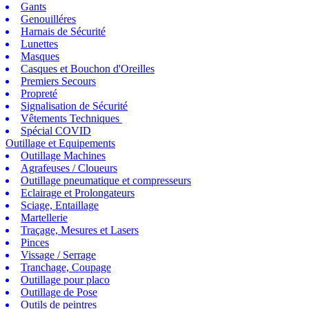
Gants
Genouilléres
Harnais de Sécurité
Lunettes
Masques
Casques et Bouchon d'Oreilles
Premiers Secours
Propreté
Signalisation de Sécurité
Vêtements Techniques
Spécial COVID
Outillage et Equipements
Outillage Machines
Agrafeuses / Cloueurs
Outillage pneumatique et compresseurs
Eclairage et Prolongateurs
Sciage, Entaillage
Martellerie
Traçage, Mesures et Lasers
Pinces
Vissage / Serrage
Tranchage, Coupage
Outillage pour placo
Outillage de Pose
Outils de peintres