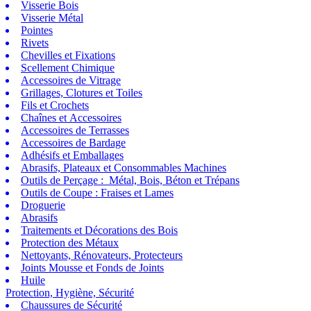
Visserie Bois
Visserie Métal
Pointes
Rivets
Chevilles et Fixations
Scellement Chimique
Accessoires de Vitrage
Grillages, Clotures et Toiles
Fils et Crochets
Chaînes et Accessoires
Accessoires de Terrasses
Accessoires de Bardage
Adhésifs et Emballages
Abrasifs, Plateaux et Consommables Machines
Outils de Perçage : Métal, Bois, Béton et Trépans
Outils de Coupe : Fraises et Lames
Droguerie
Abrasifs
Traitements et Décorations des Bois
Protection des Métaux
Nettoyants, Rénovateurs, Protecteurs
Joints Mousse et Fonds de Joints
Huile
Protection, Hygiène, Sécurité
Chaussures de Sécurité