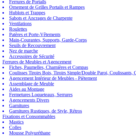
Ferrures de Portails
Ornement de Grilles Portails et Rampes
Hublots et Trappes
Sabots et Ancrages de Charpente
Ventilations
Roulettes
Patères et Porte-Vêtements
Main-Courantes, Supports, Garde-Corps
Seuils de Recouvrement
Nez de marche
Accessoires de Sécurité
Ferrures de Meubles et Agencement
Fiches, Paumelles, Charnières et Compas
Coulisses Tiroirs Bois, Tiroirs Simple/Double Paroi, Coulissants, G
Agencement Intérieur de Meubles - Piètement
Assemblage de Meuble
Aides au Montage
Fermetures Loqueteaux, Serrures
Agencements Divers
Garnitures
Garnitures Rustiques, de Style, Rétros
Fixations et Consommables
Mastics
Colles
Mousse Polyuréthane