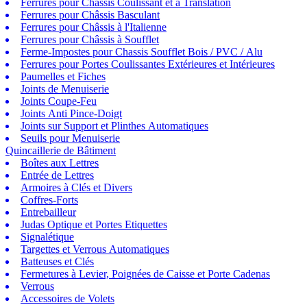
Ferrures pour Châssis Coulissant et à Translation
Ferrures pour Châssis Basculant
Ferrures pour Châssis à l'Italienne
Ferrures pour Châssis à Soufflet
Ferme-Impostes pour Chassis Soufflet Bois / PVC / Alu
Ferrures pour Portes Coulissantes Extérieures et Intérieures
Paumelles et Fiches
Joints de Menuiserie
Joints Coupe-Feu
Joints Anti Pince-Doigt
Joints sur Support et Plinthes Automatiques
Seuils pour Menuiserie
Quincaillerie de Bâtiment
Boîtes aux Lettres
Entrée de Lettres
Armoires à Clés et Divers
Coffres-Forts
Entrebailleur
Judas Optique et Portes Etiquettes
Signalétique
Targettes et Verrous Automatiques
Batteuses et Clés
Fermetures à Levier, Poignées de Caisse et Porte Cadenas
Verrous
Accessoires de Volets