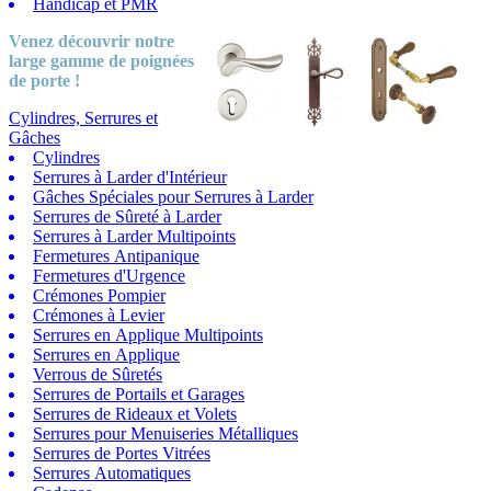
Handicap et PMR
Venez découvrir notre
large gamme
de poignées
de porte !
Cylindres, Serrures et
Gâches
Cylindres
Serrures à Larder d'Intérieur
Gâches Spéciales pour Serrures à Larder
Serrures de Sûreté à Larder
Serrures à Larder Multipoints
Fermetures Antipanique
Fermetures d'Urgence
Crémones Pompier
Crémones à Levier
Serrures en Applique Multipoints
Serrures en Applique
Verrous de Sûretés
Serrures de Portails et Garages
Serrures de Rideaux et Volets
Serrures pour Menuiseries Métalliques
Serrures de Portes Vitrées
Serrures Automatiques