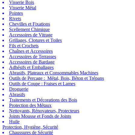
Visserie Bois
Visserie Métal
Pointes
Rivets
Chevilles et Fixations
Scellement Chimique
Accessoires de Vitrage
Grillages, Clotures et Toiles
Fils et Crochets
Chaînes et Accessoires
Accessoires de Terrasses
Accessoires de Bardage
Adhésifs et Emballages
Abrasifs, Plateaux et Consommables Machines
Outils de Perçage : Métal, Bois, Béton et Trépans
Outils de Coupe : Fraises et Lames
Droguerie
Abrasifs
Traitements et Décorations des Bois
Protection des Métaux
Nettoyants, Rénovateurs, Protecteurs
Joints Mousse et Fonds de Joints
Huile
Protection, Hygiène, Sécurité
Chaussures de Sécurité