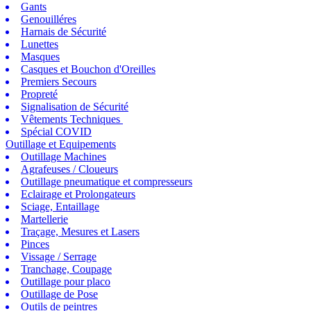
Gants
Genouilléres
Harnais de Sécurité
Lunettes
Masques
Casques et Bouchon d'Oreilles
Premiers Secours
Propreté
Signalisation de Sécurité
Vêtements Techniques
Spécial COVID
Outillage et Equipements
Outillage Machines
Agrafeuses / Cloueurs
Outillage pneumatique et compresseurs
Eclairage et Prolongateurs
Sciage, Entaillage
Martellerie
Traçage, Mesures et Lasers
Pinces
Vissage / Serrage
Tranchage, Coupage
Outillage pour placo
Outillage de Pose
Outils de peintres