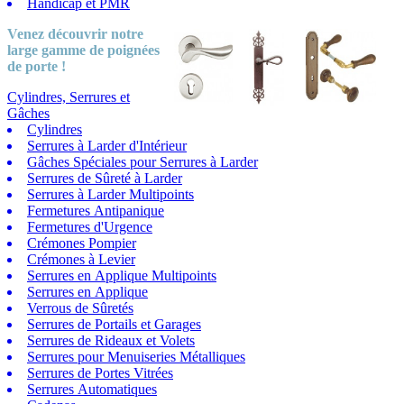
Handicap et PMR
Venez découvrir notre
large gamme
de poignées
de porte !
Cylindres, Serrures et
Gâches
Cylindres
Serrures à Larder d'Intérieur
Gâches Spéciales pour Serrures à Larder
Serrures de Sûreté à Larder
Serrures à Larder Multipoints
Fermetures Antipanique
Fermetures d'Urgence
Crémones Pompier
Crémones à Levier
Serrures en Applique Multipoints
Serrures en Applique
Verrous de Sûretés
Serrures de Portails et Garages
Serrures de Rideaux et Volets
Serrures pour Menuiseries Métalliques
Serrures de Portes Vitrées
Serrures Automatiques