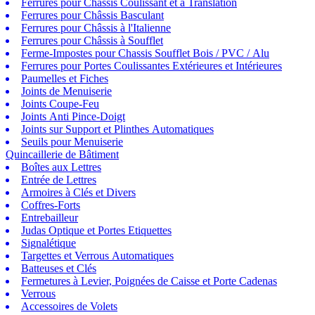
Ferrures pour Châssis Coulissant et à Translation
Ferrures pour Châssis Basculant
Ferrures pour Châssis à l'Italienne
Ferrures pour Châssis à Soufflet
Ferme-Impostes pour Chassis Soufflet Bois / PVC / Alu
Ferrures pour Portes Coulissantes Extérieures et Intérieures
Paumelles et Fiches
Joints de Menuiserie
Joints Coupe-Feu
Joints Anti Pince-Doigt
Joints sur Support et Plinthes Automatiques
Seuils pour Menuiserie
Quincaillerie de Bâtiment
Boîtes aux Lettres
Entrée de Lettres
Armoires à Clés et Divers
Coffres-Forts
Entrebailleur
Judas Optique et Portes Etiquettes
Signalétique
Targettes et Verrous Automatiques
Batteuses et Clés
Fermetures à Levier, Poignées de Caisse et Porte Cadenas
Verrous
Accessoires de Volets