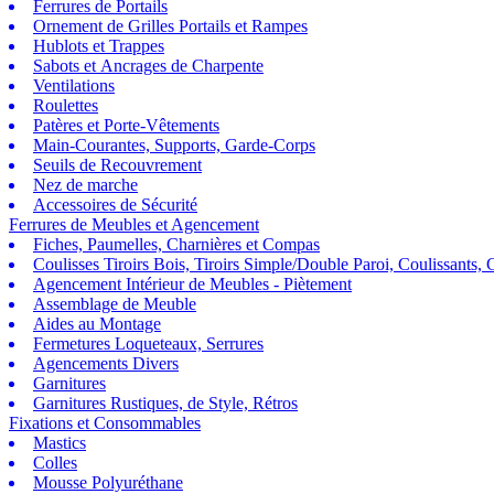
Ferrures de Portails
Ornement de Grilles Portails et Rampes
Hublots et Trappes
Sabots et Ancrages de Charpente
Ventilations
Roulettes
Patères et Porte-Vêtements
Main-Courantes, Supports, Garde-Corps
Seuils de Recouvrement
Nez de marche
Accessoires de Sécurité
Ferrures de Meubles et Agencement
Fiches, Paumelles, Charnières et Compas
Coulisses Tiroirs Bois, Tiroirs Simple/Double Paroi, Coulissants, G
Agencement Intérieur de Meubles - Piètement
Assemblage de Meuble
Aides au Montage
Fermetures Loqueteaux, Serrures
Agencements Divers
Garnitures
Garnitures Rustiques, de Style, Rétros
Fixations et Consommables
Mastics
Colles
Mousse Polyuréthane