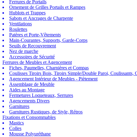
Ferrures de Portails
Ornement de Grilles Portails et Rampes
Hublots et Trappes
Sabots et Ancrages de Charpente
Ventilations
Roulettes
Patères et Porte-Vêtements
Main-Courantes, Supports, Garde-Corps
Seuils de Recouvrement
Nez de marche
Accessoires de Sécurité
Ferrures de Meubles et Agencement
Fiches, Paumelles, Charnières et Compas
Coulisses Tiroirs Bois, Tiroirs Simple/Double Paroi, Coulissants, G
Agencement Intérieur de Meubles - Piètement
Assemblage de Meuble
Aides au Montage
Fermetures Loqueteaux, Serrures
Agencements Divers
Garnitures
Garnitures Rustiques, de Style, Rétros
Fixations et Consommables
Mastics
Colles
Mousse Polyuréthane