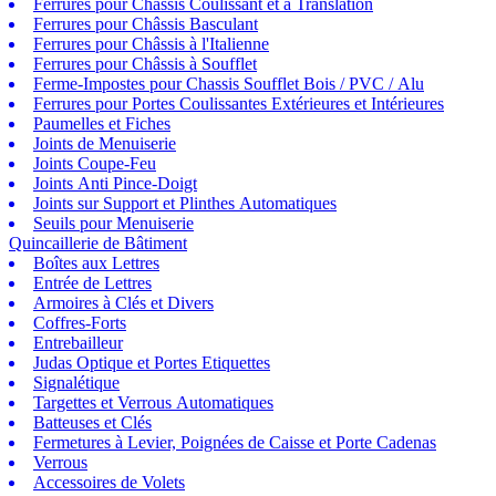
Ferrures pour Châssis Coulissant et à Translation
Ferrures pour Châssis Basculant
Ferrures pour Châssis à l'Italienne
Ferrures pour Châssis à Soufflet
Ferme-Impostes pour Chassis Soufflet Bois / PVC / Alu
Ferrures pour Portes Coulissantes Extérieures et Intérieures
Paumelles et Fiches
Joints de Menuiserie
Joints Coupe-Feu
Joints Anti Pince-Doigt
Joints sur Support et Plinthes Automatiques
Seuils pour Menuiserie
Quincaillerie de Bâtiment
Boîtes aux Lettres
Entrée de Lettres
Armoires à Clés et Divers
Coffres-Forts
Entrebailleur
Judas Optique et Portes Etiquettes
Signalétique
Targettes et Verrous Automatiques
Batteuses et Clés
Fermetures à Levier, Poignées de Caisse et Porte Cadenas
Verrous
Accessoires de Volets