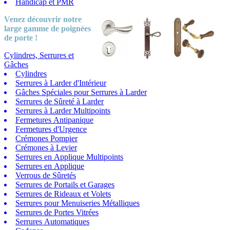
Handicap et PMR
Venez découvrir notre
large gamme
de poignées
de porte !
Cylindres, Serrures et
Gâches
Cylindres
Serrures à Larder d'Intérieur
Gâches Spéciales pour Serrures à Larder
Serrures de Sûreté à Larder
Serrures à Larder Multipoints
Fermetures Antipanique
Fermetures d'Urgence
Crémones Pompier
Crémones à Levier
Serrures en Applique Multipoints
Serrures en Applique
Verrous de Sûretés
Serrures de Portails et Garages
Serrures de Rideaux et Volets
Serrures pour Menuiseries Métalliques
Serrures de Portes Vitrées
Serrures Automatiques