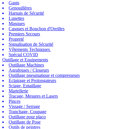
Gants
Genouilléres
Harnais de Sécurité
Lunettes
Masques
Casques et Bouchon d'Oreilles
Premiers Secours
Propreté
Signalisation de Sécurité
Vêtements Techniques
Spécial COVID
Outillage et Equipements
Outillage Machines
Agrafeuses / Cloueurs
Outillage pneumatique et compresseurs
Eclairage et Prolongateurs
Sciage, Entaillage
Martellerie
Traçage, Mesures et Lasers
Pinces
Vissage / Serrage
Tranchage, Coupage
Outillage pour placo
Outillage de Pose
Outils de peintres