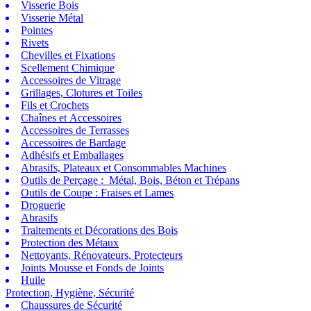
Visserie Bois
Visserie Métal
Pointes
Rivets
Chevilles et Fixations
Scellement Chimique
Accessoires de Vitrage
Grillages, Clotures et Toiles
Fils et Crochets
Chaînes et Accessoires
Accessoires de Terrasses
Accessoires de Bardage
Adhésifs et Emballages
Abrasifs, Plateaux et Consommables Machines
Outils de Perçage : Métal, Bois, Béton et Trépans
Outils de Coupe : Fraises et Lames
Droguerie
Abrasifs
Traitements et Décorations des Bois
Protection des Métaux
Nettoyants, Rénovateurs, Protecteurs
Joints Mousse et Fonds de Joints
Huile
Protection, Hygiène, Sécurité
Chaussures de Sécurité