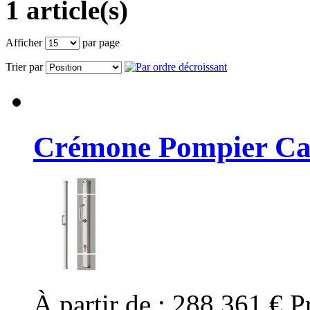
1 article(s)
Afficher
par page
Trier par
Crémone Pompier Car
À partir de :
288,361 €
P