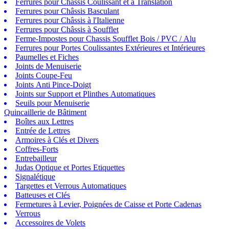
Ferrures pour Châssis Coulissant et à Translation
Ferrures pour Châssis Basculant
Ferrures pour Châssis à l'Italienne
Ferrures pour Châssis à Soufflet
Ferme-Impostes pour Chassis Soufflet Bois / PVC / Alu
Ferrures pour Portes Coulissantes Extérieures et Intérieures
Paumelles et Fiches
Joints de Menuiserie
Joints Coupe-Feu
Joints Anti Pince-Doigt
Joints sur Support et Plinthes Automatiques
Seuils pour Menuiserie
Quincaillerie de Bâtiment
Boîtes aux Lettres
Entrée de Lettres
Armoires à Clés et Divers
Coffres-Forts
Entrebailleur
Judas Optique et Portes Etiquettes
Signalétique
Targettes et Verrous Automatiques
Batteuses et Clés
Fermetures à Levier, Poignées de Caisse et Porte Cadenas
Verrous
Accessoires de Volets