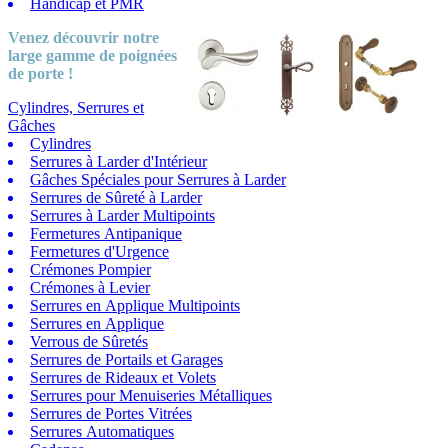
Handicap et PMR
Venez découvrir notre
large gamme
de poignées
de porte !
Cylindres, Serrures et
Gâches
Cylindres
Serrures à Larder d'Intérieur
Gâches Spéciales pour Serrures à Larder
Serrures de Sûreté à Larder
Serrures à Larder Multipoints
Fermetures Antipanique
Fermetures d'Urgence
Crémones Pompier
Crémones à Levier
Serrures en Applique Multipoints
Serrures en Applique
Verrous de Sûretés
Serrures de Portails et Garages
Serrures de Rideaux et Volets
Serrures pour Menuiseries Métalliques
Serrures de Portes Vitrées
Serrures Automatiques