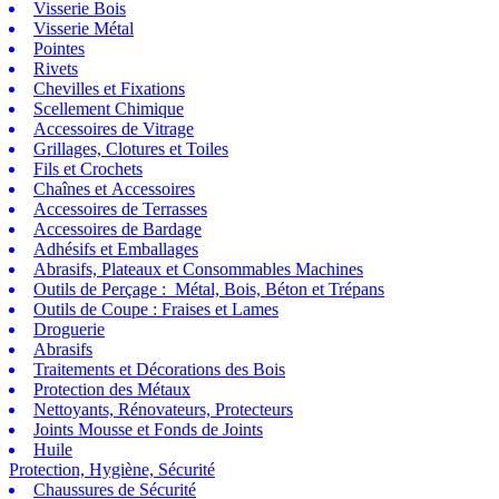
Visserie Bois
Visserie Métal
Pointes
Rivets
Chevilles et Fixations
Scellement Chimique
Accessoires de Vitrage
Grillages, Clotures et Toiles
Fils et Crochets
Chaînes et Accessoires
Accessoires de Terrasses
Accessoires de Bardage
Adhésifs et Emballages
Abrasifs, Plateaux et Consommables Machines
Outils de Perçage : Métal, Bois, Béton et Trépans
Outils de Coupe : Fraises et Lames
Droguerie
Abrasifs
Traitements et Décorations des Bois
Protection des Métaux
Nettoyants, Rénovateurs, Protecteurs
Joints Mousse et Fonds de Joints
Huile
Protection, Hygiène, Sécurité
Chaussures de Sécurité