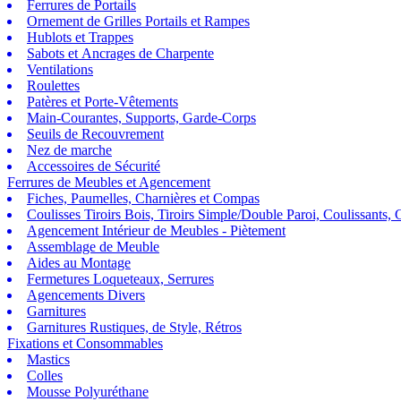
Ferrures de Portails
Ornement de Grilles Portails et Rampes
Hublots et Trappes
Sabots et Ancrages de Charpente
Ventilations
Roulettes
Patères et Porte-Vêtements
Main-Courantes, Supports, Garde-Corps
Seuils de Recouvrement
Nez de marche
Accessoires de Sécurité
Ferrures de Meubles et Agencement
Fiches, Paumelles, Charnières et Compas
Coulisses Tiroirs Bois, Tiroirs Simple/Double Paroi, Coulissants, G
Agencement Intérieur de Meubles - Piètement
Assemblage de Meuble
Aides au Montage
Fermetures Loqueteaux, Serrures
Agencements Divers
Garnitures
Garnitures Rustiques, de Style, Rétros
Fixations et Consommables
Mastics
Colles
Mousse Polyuréthane