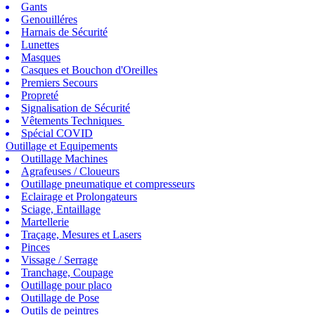
Gants
Genouilléres
Harnais de Sécurité
Lunettes
Masques
Casques et Bouchon d'Oreilles
Premiers Secours
Propreté
Signalisation de Sécurité
Vêtements Techniques
Spécial COVID
Outillage et Equipements
Outillage Machines
Agrafeuses / Cloueurs
Outillage pneumatique et compresseurs
Eclairage et Prolongateurs
Sciage, Entaillage
Martellerie
Traçage, Mesures et Lasers
Pinces
Vissage / Serrage
Tranchage, Coupage
Outillage pour placo
Outillage de Pose
Outils de peintres