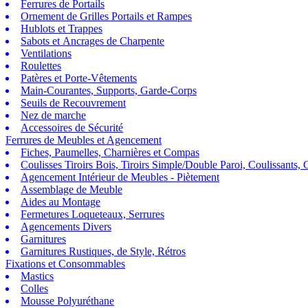
Ferrures de Portails
Ornement de Grilles Portails et Rampes
Hublots et Trappes
Sabots et Ancrages de Charpente
Ventilations
Roulettes
Patères et Porte-Vêtements
Main-Courantes, Supports, Garde-Corps
Seuils de Recouvrement
Nez de marche
Accessoires de Sécurité
Ferrures de Meubles et Agencement
Fiches, Paumelles, Charnières et Compas
Coulisses Tiroirs Bois, Tiroirs Simple/Double Paroi, Coulissants, G
Agencement Intérieur de Meubles - Piètement
Assemblage de Meuble
Aides au Montage
Fermetures Loqueteaux, Serrures
Agencements Divers
Garnitures
Garnitures Rustiques, de Style, Rétros
Fixations et Consommables
Mastics
Colles
Mousse Polyuréthane