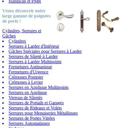
Handicap et PMR
Venez découvrir notre
large gamme
de poignées
de porte !
Cylindres, Serrures et
Gâches
Cylindres
Serrures à Larder d'Intérieur
Gâches Spéciales pour Serrures à Larder
Serrures de Sûreté à Larder
Serrures à Larder Multipoints
Fermetures Antipanique
Fermetures d'Urgence
Crémones Pompier
Crémones à Levier
Serrures en Applique Multipoints
Serrures en Applique
Verrous de Sûretés
Serrures de Portails et Garages
Serrures de Rideaux et Volets
Serrures pour Menuiseries Métalliques
Serrures de Portes Vitrées
Serrures Automatiques