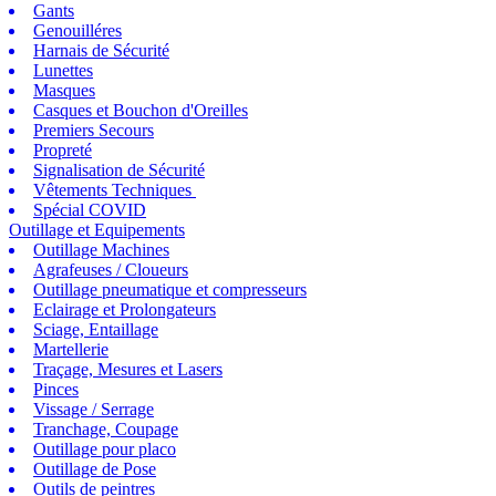
Gants
Genouilléres
Harnais de Sécurité
Lunettes
Masques
Casques et Bouchon d'Oreilles
Premiers Secours
Propreté
Signalisation de Sécurité
Vêtements Techniques
Spécial COVID
Outillage et Equipements
Outillage Machines
Agrafeuses / Cloueurs
Outillage pneumatique et compresseurs
Eclairage et Prolongateurs
Sciage, Entaillage
Martellerie
Traçage, Mesures et Lasers
Pinces
Vissage / Serrage
Tranchage, Coupage
Outillage pour placo
Outillage de Pose
Outils de peintres