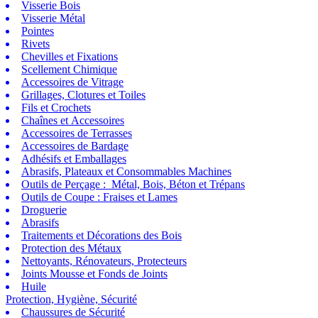
Visserie Bois
Visserie Métal
Pointes
Rivets
Chevilles et Fixations
Scellement Chimique
Accessoires de Vitrage
Grillages, Clotures et Toiles
Fils et Crochets
Chaînes et Accessoires
Accessoires de Terrasses
Accessoires de Bardage
Adhésifs et Emballages
Abrasifs, Plateaux et Consommables Machines
Outils de Perçage : Métal, Bois, Béton et Trépans
Outils de Coupe : Fraises et Lames
Droguerie
Abrasifs
Traitements et Décorations des Bois
Protection des Métaux
Nettoyants, Rénovateurs, Protecteurs
Joints Mousse et Fonds de Joints
Huile
Protection, Hygiène, Sécurité
Chaussures de Sécurité